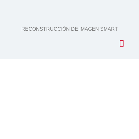
RECONSTRUCCIÓN DE IMAGEN SMART
FOV DE ARCO EXTENDIDO
El innovador FOV de Smart Plus proporciona un volumen
en forma de arco, que muestra una vista más amplia de la
dentición en comparación con otros dispositivos del
mismo campo de visión. Para los terceros molares, existe