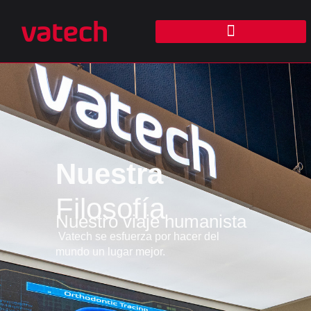
Nuestra
Filosofía
Nuestro viaje humanista
Vatech se esfuerza por hacer del
mundo un lugar mejor.