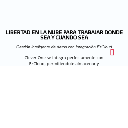
LIBERTAD EN LA NUBE PARA TRABAJAR DONDE
SEA Y CUANDO SEA
Gestión inteligente de datos con integración EzCloud
Clever One se integra perfectamente con
EzCloud, permitiéndote almacenar y
acceder de forma segura a imágenes de
pacientes, simulaciones y materiales de
consulta desde cualquier lugar.
Ya sea en la clínica, durante un
seminario o mientras estás en
movimiento, toda tu información estará
siempre disponible.
Colabora en tiempo real dejando
comentarios, revisando actualizaciones y